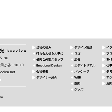
当社の強み
デザイン実績
イ
風光
打ち合わせを大事に
ロゴ
ブ
-5186
優秀な外部スタッフ
広告
SN
が谷1-10-10
Emotional Design
エディトリアル
仕
会社概要
パッケージ
参
ocica.net
デザイナー紹介
WEB
ア
空間
お
グッズ
ca