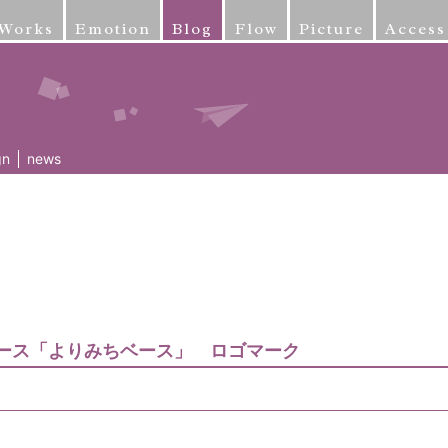
Works
Emotion
Blog
Flow
Picture
Access
gn
news
ース「よりみちベース」 ロゴマーク