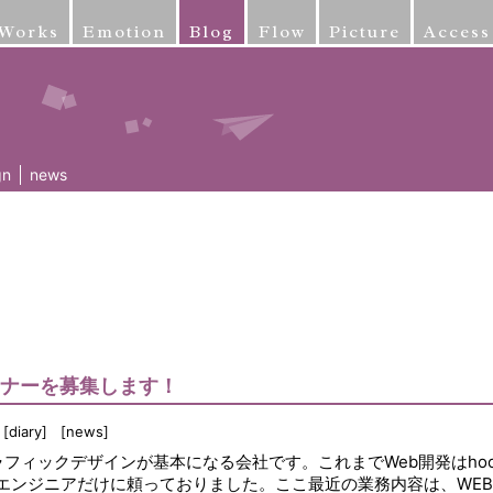
Works
Emotion
Blog
Flow
Picture
Access
gn
news
イナーを募集します！
diary
news
はグラフィックデザインが基本になる会社です。これまでWeb開発はhoo
bエンジニアだけに頼っておりました。ここ最近の業務内容は、WE