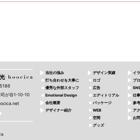
当社の強み
デザイン実績
イ
風光
打ち合わせを大事に
ロゴ
ブ
-5186
優秀な外部スタッフ
広告
SN
が谷1-10-10
Emotional Design
エディトリアル
仕
会社概要
パッケージ
参
ocica.net
デザイナー紹介
WEB
ア
空間
お
グッズ
ca