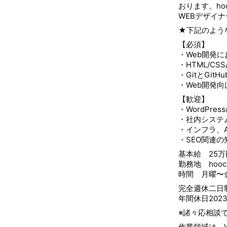
おります。ho
WEBデザイ
★下記のよう
【必須】
・Web開発に
・HTML/CSS
・GitとGit
・Web開発
【歓迎】
・WordPre
・社内システム
・インフラ、
・SEO関連の
基本給 25万
勤務地 hooc
時間 月曜〜金
完全週休二日
年間休日202
※諸々応相談
作業領域は、