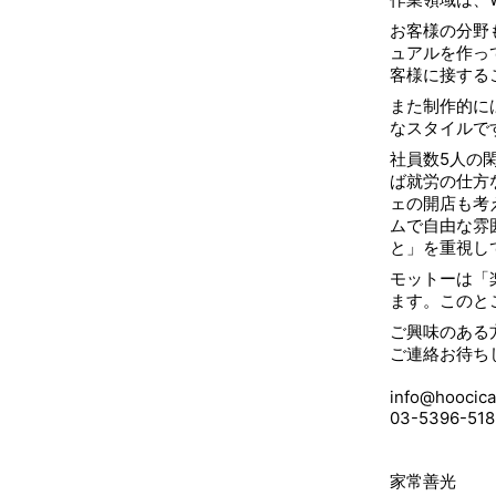
お客様の分野
ュアルを作っ
客様に接する
また制作的に
なスタイルで
社員数5人の
ば就労の仕方
ェの開店も考
ムで自由な雰
と」を重視し
モットーは「
ます。このと
ご興味のある
ご連絡お待ち
info@hoocica
03-5396-518
家常善光