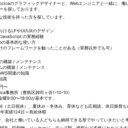
ocicaのグラフィックデザイナーと、Webエンジニアと一緒に、働
ナーを探しております。
な技術を持った方を探しています。
おけるLPやUI/UXのデザイン
/JavaScript の実務経験
Hubの基本的な使い方
向けのフレームワークを触ったことがある（実務以外でも可）
ssの構築 / メンテナンス
の構築 / メンテナンス
AWS関連の知識
知識
円〜
ica事務所（豊島区雑司ヶ谷1-10-10）
曜9:00〜18:00が基本です。
制（土日祝休）、夏休み・冬休み、育休なども応相談。休日振替もo
3年実績124日＋有給休暇
で、会社と働いている人どちらも納得できる形でやっていきたいと
WEB、印刷物、パッケージ、グッズ類、撮影など多岐にわたります