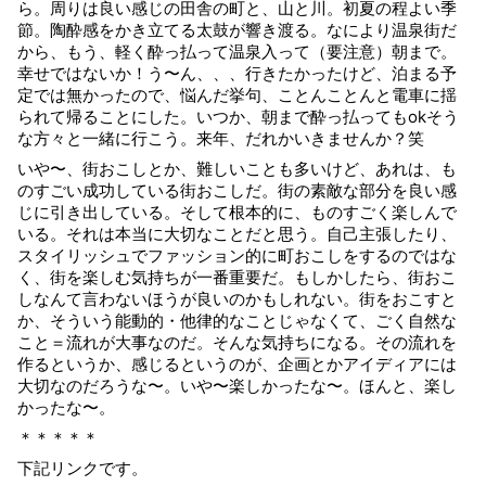
ら。周りは良い感じの田舎の町と、山と川。初夏の程よい季
節。陶酔感をかき立てる太鼓が響き渡る。なにより温泉街だ
から、もう、軽く酔っ払って温泉入って（要注意）朝まで。
幸せではないか！う〜ん、、、行きたかったけど、泊まる予
定では無かったので、悩んだ挙句、ことんことんと電車に揺
られて帰ることにした。いつか、朝まで酔っ払ってもokそう
な方々と一緒に行こう。来年、だれかいきませんか？笑
いや〜、街おこしとか、難しいことも多いけど、あれは、も
のすごい成功している街おこしだ。街の素敵な部分を良い感
じに引き出している。そして根本的に、ものすごく楽しんで
いる。それは本当に大切なことだと思う。自己主張したり、
スタイリッシュでファッション的に町おこしをするのではな
く、街を楽しむ気持ちが一番重要だ。もしかしたら、街おこ
しなんて言わないほうが良いのかもしれない。街をおこすと
か、そういう能動的・他律的なことじゃなくて、ごく自然な
こと＝流れが大事なのだ。そんな気持ちになる。その流れを
作るというか、感じるというのが、企画とかアイディアには
大切なのだろうな〜。いや〜楽しかったな〜。ほんと、楽し
かったな〜。
＊＊＊＊＊
下記リンクです。