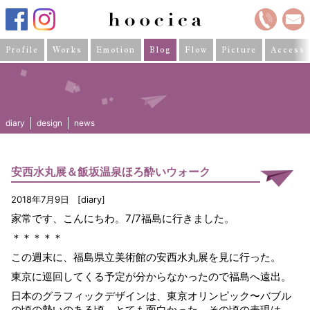
Profile
Works
Emotion
Blog
Flow
Picture
Access
diary
design
news
安西水丸展＆飯坂温泉ほろ酔いウォーク
2018年7月9日
diary
家常です、こんにちわ。7/7福島に行きました。
＊＊＊＊＊
この週末に、福島県立美術館の安西水丸展を見に行った。
東京に巡回してくる予定が分からなかったので福島へ遠出。
日本のグラフィックデザインは、東京オリンピック〜バブル
の頃の勢いのある頃、とても面白かった。その頃の表現は、