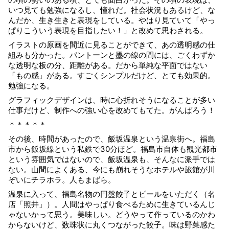
いつ見ても勉強になるし、憧れだ。社会状況もあるけど、な
んだか、生き生きと表現をしている。やはり見ていて「やっ
ぱりこういう表現を目指したい！」と改めて思わされる。
イラストの原画を間近に見ることができて、あの透明感の仕
組みも分かった。パントーンと墨の線の間には、ごくわずか
な透明な板の分、距離がある。だから単純な平面ではない
「もの感」がある。すごくシンプルだけど、とても効果的。
勉強になる。
グラフィックデザインは、時に心折れそうになることが多い
仕事だけど、制作への強い心を改めてもてた。がんばろう！
＊＊＊＊＊
その後、時間があったので、飯坂温泉という温泉街へ。福島
市から飯坂線という私鉄で30分ほど。福島市自体も観光都市
という雰囲気ではないので、飯坂温泉も、そんなに派手では
ない。山間によくある、今にも崩れそうなホテルや旅館が川
ぞいにチラホラ。人もまばら。
温泉に入って、福島名物の円盤餃子とビールをいただく（名
店「照井」）。人間はやっぱり食べるために生きているんじ
ゃないかって思う。美味しい。どうやって作っているのかわ
からないけど、数珠状に丸くつながった餃子。味は野菜感た