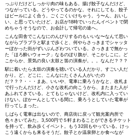
っぷりだけどしっかり肉の味もある。揚げ餃子なんだけど、
つながっている。どうやってるのかな。それにしても、餃子
はビールによく合う。ごくごくいけちゃう。う〜ん、おいし
い、と思っていたけど、お店が18時でいったんイベントで閉
めちゃうそうなので、お会計して帰宅の途へ。
こんな田舎でこんなにのんびりするのもいいな〜なんて思い
ながらブラブラと駅まで歩くと、何やらさっきまでシャッタ
ーぽかった街がずいぶんざわついている。さっきまで無かっ
た「ほろ酔いウォーク」なるのぼり旗が、そこかしこに。ど
こからか、景気の良い太鼓と笛の演奏が。。。なんだ？？？
駅に着いたら太鼓の演奏を聴いている人だかり。すごい人だ
かり。ど、どこに、こんなにたくさん人がいたの
だ？？？・・・まあ、いいや、電車に乗ろうかなと、改札ま
で行ったんだけど、小さな改札の向こうから、またまた人が
あふれてきている。とてもじゃないけど、改札内に入ってい
けない。ぽかーんとしている間に、乗ろうとしていた電車が
行ってしまった。
しばらく電車は出ないので、商店街に戻って観光案内所で
色々きいてみた。3,500円で５軒まわることができるチケット
を持って、飲み歩くイベント。もう32回もやっている。けっ
こう遠くからも来るそうだ。餃子とか温泉卵とか食べなが